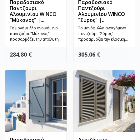
Παραδοσιακό
Παραδοσιακό
Παντζούρι
Παντζούρι
Αλουμινίου WINCO
Αλουμινίου WINCO
"Μύκονος" |...
"Σύρος" |...
Το μονόφυλλο ανοιγόμενο
Το μονόφυλλο ανοιγόμενο
παντζούρι "Μύκονος"
παντζούρι "Σύρος"
προσαρμόζει την απόλυτη
προσαρμόζει την κλασική
μινιμαλιστική γοητεία της...
αρχοντιά της νεοκλασικής
και...
Τιμή
Τιμή
284,80 €
305,06 €
Παραδοσιακό
Αεριζόμενο