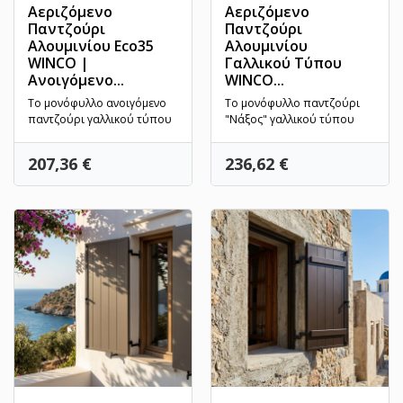
Αεριζόμενο
Αεριζόμενο
Παντζούρι
Παντζούρι
Αλουμινίου Eco35
Αλουμινίου
WINCO |
Γαλλικού Τύπου
Ανοιγόμενο...
WINCO...
Το μονόφυλλο ανοιγόμενο
Το μονόφυλλο παντζούρι
παντζούρι γαλλικού τύπου
"Νάξος" γαλλικού τύπου
της WINCO είναι η απόλυτη
προσαρμόζει την
επιλογή για τον φυσικό...
πρακτικότητα του φυσικού
Τιμή
Τιμή
207,36 €
236,62 €
αερισμού...