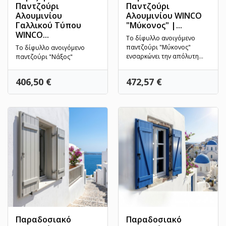
Παντζούρι
Παντζούρι
Αλουμινίου
Αλουμινίου WINCO
Γαλλικού Τύπου
"Μύκονος" |...
WINCO...
Το δίφυλλο ανοιγόμενο
παντζούρι "Μύκονος"
Το δίφυλλο ανοιγόμενο
ενσαρκώνει την απόλυτη
παντζούρι "Νάξος"
μινιμαλιστική γοητεία της...
γαλλικού τύπου συνδυάζει
την παραδοσιακή
Τιμή
Τιμή
406,50 €
472,57 €
νησιώτικη...
Παραδοσιακό
Παραδοσιακό