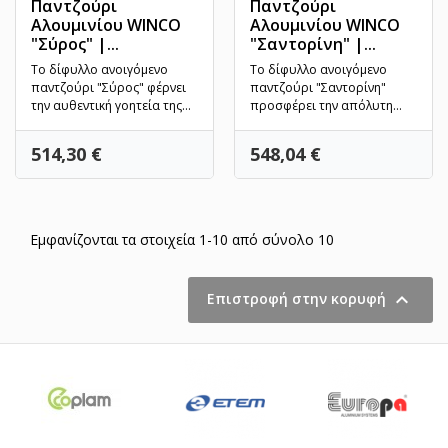
Παντζούρι
Παντζούρι
Αλουμινίου WINCO
Αλουμινίου WINCO
"Σύρος" |...
"Σαντορίνη" |...
Το δίφυλλο ανοιγόμενο
Το δίφυλλο ανοιγόμενο
παντζούρι "Σύρος" φέρνει
παντζούρι "Σαντορίνη"
την αυθεντική γοητεία της
προσφέρει την απόλυτη
νησιώτικης και...
αρμονία μεταξύ της
κυκλαδίτικης...
Τιμή
Τιμή
514,30 €
548,04 €
Εμφανίζονται τα στοιχεία 1-10 από σύνολο 10

Επιστροφή στην κορυφή