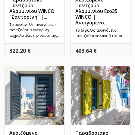
Παντζούρι
Παντζούρι
Αλουμινίου WINCO
Αλουμινίου Eco35
"Σαντορίνη" |...
WINCO |
Ανοιγόμενο...
Το μονόφυλλο ανοιγόμενο
παντζούρι "Σαντορίνη"
Το δίφυλλο ανοιγόμενο
αιχμαλωτίζει την ουσία της
παντζούρι γαλλικού τύπου
κυκλαδίτικης...
της WINCO προσφέρει την
απόλυτη ισορροπία
Τιμή
Τιμή
322,20 €
403,64 €
μεταξύ...
Αεριζόμενο
Παραδοσιακό