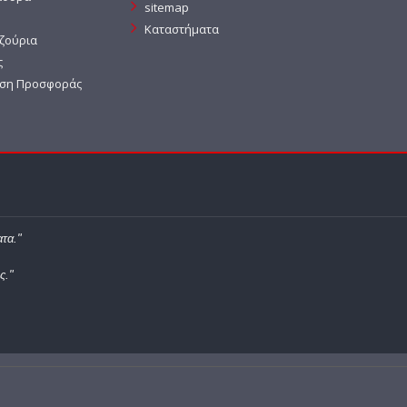
sitemap
Καταστήματα
ζούρια
ς
ση Προσφοράς
τα."
ς."