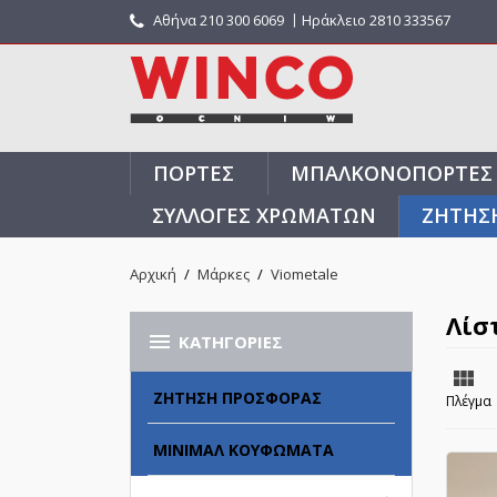
Αθήνα
210 300 6069
〡Ηράκλειο 2810 333567
ΠΌΡΤΕΣ
ΜΠΑΛΚΟΝΌΠΟΡΤΕΣ
ΣΥΛΛΟΓΈΣ ΧΡΩΜΆΤΩΝ
ΖΗΤΗΣ
Αρχική
Μάρκες
Viometale
Λίσ

ΚΑΤΗΓΟΡΊΕΣ

ΖΉΤΗΣΗ ΠΡΟΣΦΟΡΆΣ
Πλέγμα
ΜΊΝΙΜΑΛ ΚΟΥΦΏΜΑΤΑ