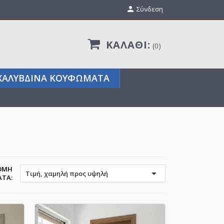

Σύνδεση
ΚΑΛΆΘΙ:
0
ΧΑΛΎΒΔΙΝΑ ΚΟΥΦΏΜΑΤΑ
ΌΜΗ

Τιμή, χαμηλή προς υψηλή
ΑΤΆ: