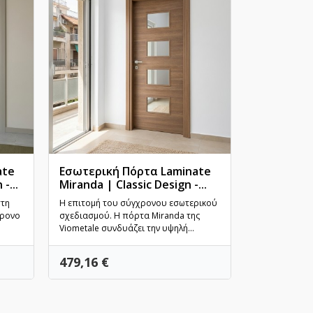
ate
Εσωτερική Πόρτα Laminate
-...
Miranda | Classic Design -...
Γρήγορη προβολή
στη
Η επιτομή του σύγχρονου εσωτερικού
χρονο
σχεδιασμού. Η πόρτα Miranda της
Viometale συνδυάζει την υψηλή...
Τιμή
479,16 €