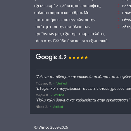
εξειδικευμένες λύσεις σε προσόψεις,
Ρολά
υαλοπετάσματα και αίθρια. Με
Παντ
πιστοποιήσεις που εγγυώνται την
Σήτε
ποιότητα και την ασφάλεια των
Ζήτη
προϊόντων μας, εξυπηρετούμε πελάτες
τόσο στην Ελλάδα όσο και στο εξωτερικό.
4.2
★★★★★
"Άψογη τοποθέτηση και κορυφαία ποιότητα στα κουφώμα
Γιάννης Π.
✓ Verified
"Εξαιρετικοί επαγγελματίες, συνεπείς στους χρόνους του
Μαρία Κ.
✓ Verified
"Πολύ καλή δουλειά και καθαριότητα στην εγκατάσταση."
Νίκος Σ.
✓ Verified
© Winco 2009-2026