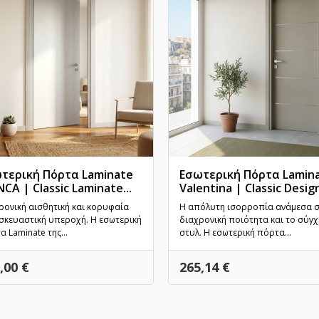
τερική Πόρτα Laminate
Εσωτερική Πόρτα Lamin
NCA | Classic Laminate...
Valentina | Classic Design 
Γρήγορη προβολή
Γρήγορη προβολή
ρονική αισθητική και κορυφαία
Η απόλυτη ισορροπία ανάμεσα 
σκευαστική υπεροχή. Η εσωτερική
διαχρονική ποιότητα και το σύγ
 Laminate της...
στυλ. Η εσωτερική πόρτα...
ή
Τιμή
,00 €
265,14 €