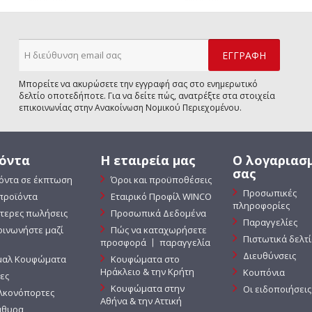
Μπορείτε να ακυρώσετε την εγγραφή σας στο ενημερωτικό
δελτίο οποτεδήποτε. Για να δείτε πώς, ανατρέξτε στα στοιχεία
επικοινωνίας στην Ανακοίνωση Νομικού Περιεχομένου.
όντα
Η εταιρεία μας
Ο λογαριασ
σας
όντα σε έκπτωση
Όροι και προϋποθέσεις
Προσωπικές
προϊόντα
Εταιρικό Προφίλ WINCO
πληροφορίες
τερες πωλήσεις
Προσωπικά Δεδομένα
Παραγγελίες
οινωνήστε μαζί
Πώς να καταχωρήσετε
Πιστωτικά δελτ
προσφορά 〡 παραγγελία
Διευθύνσεις
μαλ Κουφώματα
Κουφώματα στο
Ηράκλειο & την Κρήτη
Κουπόνια
ες
Κουφώματα στην
Οι ειδοποιήσεις
κονόπορτες
Αθήνα & την Αττική
θυρα