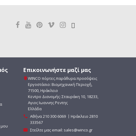
μός
Επικοινωνήστε μαζί μας
WINCO πόρτες.παράθυρα.προσόψεις

Εργοστάσιο: Βιομηχανική Περιοχ΄ή,
71500, Ηράκλειο
Κεντρο Διανομής: Σταυράκη 10, 18233,
Αγιος Ιωαννης Ρεντης
ία
Ελλάδα
Αθήνα
210 300 6069
〡Ηράκλειο 2810

333567
 μου
Στείλτε μας email:
sales@winco.gr
