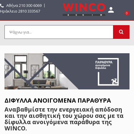
Αθήνα
210 300 6069
〡

Ηράκλειο 2810 333567
0
ΔΊΦΥΛΛΑ ΑΝΟΙΓΌΜΕΝΑ ΠΑΡΆΘΥΡΑ
Αναβαθμίστε την ενεργειακή απόδοση
και την αισθητική του χώρου σας με τα
δίφυλλα ανοιγόμενα παράθυρα της
WINCO.