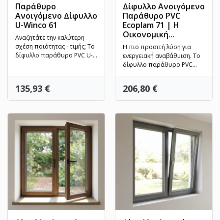
Παράθυρο
Δίφυλλο Ανοιγόμενο
Ανοιγόμενο Δίφυλλο
Παράθυρο PVC
U-Winco 61
Ecoplam 71 | Η
Οικονομική...
Αναζητάτε την καλύτερη
σχέση ποιότητας - τιμής; Το
Η πιο προσιτή λύση για
δίφυλλο παράθυρο PVC U-
ενεργειακή αναβάθμιση. Το
Winco 61 αποτελεί την...
δίφυλλο παράθυρο PVC
Ecoplam 71 συνδυάζει την...
Τιμή
Τιμή
135,93 €
206,80 €