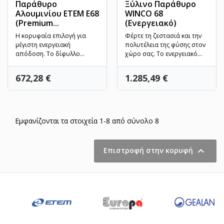
Παράθυρο
Ξύλινο Παράθυρο
Αλουμινίου ETEM E68
WINCO 68
(Premium...
(Ενεργειακό)
Η κορυφαία επιλογή για
Φέρτε τη ζεστασιά και την
μέγιστη ενεργειακή
πολυτέλεια της φύσης στον
απόδοση. Το δίφυλλο
χώρο σας. Το ενεργειακό
ανοιγόμενο παράθυρο ETEM
δίφυλλο ξύλινο...
E68 είναι...
Τιμή
Τιμή
672,28 €
1.285,49 €
Εμφανίζονται τα στοιχεία 1-8 από σύνολο 8

Επιστροφή στην κορυφή