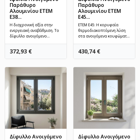
Παράθυρο
Παράθυρο
Αλουμινίου ETEM
Αλουμινίου ETEM
E38...
E45...
Η διαχρονική αξία στην
ETEM E45: Η κορυφαία
ενεργειακή αναβάθμιση. Το
θερμοδιακοπτόμενη λύση
δίφυλλο ανοιγόμενο
στα ανοιγόμενα κουφώματα.
παράθυρο ETEM E38
Το πλέον αξιόπιστο
συνδυάζει...
σύστημα...
Τιμή
Τιμή
372,93 €
430,74 €
Δίφυλλο Ανοιγόμενο
Δίφυλλο Ανοιγόμενο