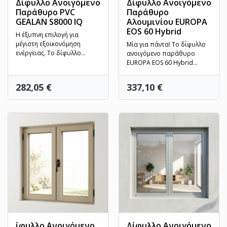
Δίφυλλο Ανοιγόμενο
Δίφυλλο Ανοιγόμενο
Παράθυρο PVC
Παράθυρο
GEALAN S8000 IQ
Αλουμινίου EUROPA
EOS 60 Hybrid
Η έξυπνη επιλογή για
μέγιστη εξοικονόμηση
Μία για πάντα! Το δίφυλλο
ενέργειας. Το δίφυλλο
ανοιγόμενο παράθυρο
ανοιγόμενο/ανακλινόμενο
EUROPA EOS 60 Hybrid
παράθυρο...
αποτελεί την κορυφαία
επιλογή...
Τιμή
Τιμή
282,05 €
337,10 €
ίφυλλο Ανοιγόμενο
Δίφυλλο Ανοιγόμενο