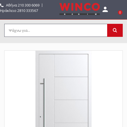
Αθήνα
210 300 6069
〡

Ηράκλειο 2810 333567
0