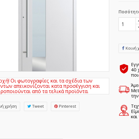
Ποσότητ
Κοινή 
Εγγ
40 
ποι
χή! Οι φωτογραφίες και τα σχέδια των
Άμε
ντων απεικονίζονται κατα προσέγγιση και
Μετ
ροποιούνται από τα τελικά προϊόντα.
την
Τεχ
νή χρήση
Tweet
Pinterest
Είμ
και