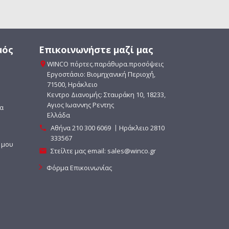
μός
Επικοινωνήστε μαζί μας
WINCO πόρτες.παράθυρα.προσόψεις

Εργοστάσιο: Βιομηχανική Περιοχ΄ή,
71500, Ηράκλειο
Κεντρο Διανομής: Σταυράκη 10, 18233,
Αγιος Ιωαννης Ρεντης
ία
Ελλάδα
Αθήνα
210 300 6069
〡Ηράκλειο 2810

333567
 μου
Στείλτε μας email:
sales@winco.gr

Φόρμα Επικοινωνίας