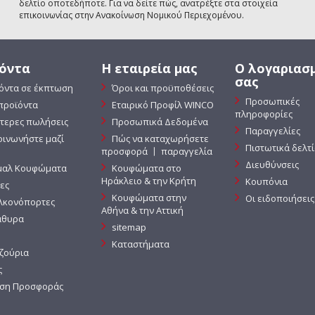
δελτίο οποτεδήποτε. Για να δείτε πώς, ανατρέξτε στα στοιχεία
επικοινωνίας στην Ανακοίνωση Νομικού Περιεχομένου.
όντα
Η εταιρεία μας
Ο λογαριασ
σας
όντα σε έκπτωση
Όροι και προϋποθέσεις
Προσωπικές
προϊόντα
Εταιρικό Προφίλ WINCO
πληροφορίες
τερες πωλήσεις
Προσωπικά Δεδομένα
Παραγγελίες
οινωνήστε μαζί
Πώς να καταχωρήσετε
Πιστωτικά δελτ
προσφορά 〡 παραγγελία
Διευθύνσεις
μαλ Κουφώματα
Κουφώματα στο
Ηράκλειο & την Κρήτη
Κουπόνια
ες
Κουφώματα στην
Οι ειδοποιήσεις
κονόπορτες
Αθήνα & την Αττική
θυρα
sitemap
Καταστήματα
ζούρια
ς
ση Προσφοράς