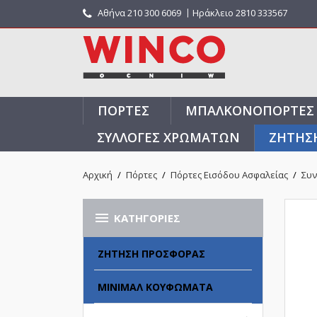
Αθήνα
210 300 6069
〡Ηράκλειο 2810 333567
ΠΌΡΤΕΣ
ΜΠΑΛΚΟΝΌΠΟΡΤΕΣ
ΣΥΛΛΟΓΈΣ ΧΡΩΜΆΤΩΝ
ΖΗΤΗΣ
Αρχική
Πόρτες
Πόρτες Εισόδου Ασφαλείας
Συν

ΚΑΤΗΓΟΡΊΕΣ
ΖΉΤΗΣΗ ΠΡΟΣΦΟΡΆΣ
ΜΊΝΙΜΑΛ ΚΟΥΦΏΜΑΤΑ