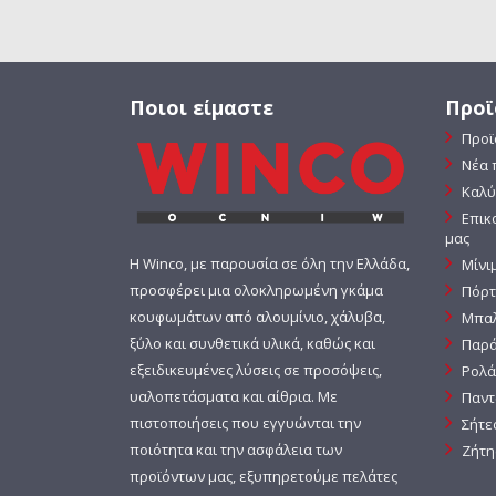
Ποιοι είμαστε
Προϊ
Προϊ
Νέα 
Καλύ
Επικ
μας
Η Winco, με παρουσία σε όλη την Ελλάδα,
Μίνι
προσφέρει μια ολοκληρωμένη γκάμα
Πόρτ
κουφωμάτων από αλουμίνιο, χάλυβα,
Μπαλ
ξύλο και συνθετικά υλικά, καθώς και
Παρά
εξειδικευμένες λύσεις σε προσόψεις,
Ρολά
υαλοπετάσματα και αίθρια. Με
Παντ
πιστοποιήσεις που εγγυώνται την
Σήτε
ποιότητα και την ασφάλεια των
Ζήτη
προϊόντων μας, εξυπηρετούμε πελάτες