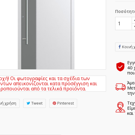
Ποσότητ
Κοινή 
Εγγ
40 
ποι
χή! Οι φωτογραφίες και τα σχέδια των
Άμε
ντων απεικονίζονται κατα προσέγγιση και
Μετ
ροποιούνται από τα τελικά προϊόντα.
την
Τεχ
νή χρήση
Tweet
Pinterest
Είμ
και