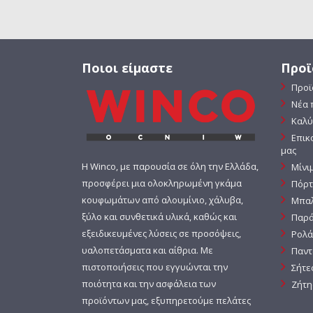
Ποιοι είμαστε
Προϊ
Προϊ
Νέα 
Καλύ
Επικ
μας
Η Winco, με παρουσία σε όλη την Ελλάδα,
Μίνι
προσφέρει μια ολοκληρωμένη γκάμα
Πόρτ
κουφωμάτων από αλουμίνιο, χάλυβα,
Μπαλ
ξύλο και συνθετικά υλικά, καθώς και
Παρά
εξειδικευμένες λύσεις σε προσόψεις,
Ρολά
υαλοπετάσματα και αίθρια. Με
Παντ
πιστοποιήσεις που εγγυώνται την
Σήτε
ποιότητα και την ασφάλεια των
Ζήτη
προϊόντων μας, εξυπηρετούμε πελάτες