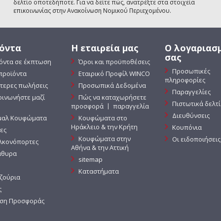
δελτίο οποτεδήποτε. Για να δείτε πώς, ανατρέξτε στα στοιχεία
επικοινωνίας στην Ανακοίνωση Νομικού Περιεχομένου.
όντα
Η εταιρεία μας
Ο λογαριασ
σας
όντα σε έκπτωση
Όροι και προϋποθέσεις
Προσωπικές
προϊόντα
Εταιρικό Προφίλ WINCO
πληροφορίες
τερες πωλήσεις
Προσωπικά Δεδομένα
Παραγγελίες
οινωνήστε μαζί
Πώς να καταχωρήσετε
Πιστωτικά δελτ
προσφορά 〡 παραγγελία
Διευθύνσεις
μαλ Κουφώματα
Κουφώματα στο
Ηράκλειο & την Κρήτη
Κουπόνια
ες
Κουφώματα στην
Οι ειδοποιήσεις
κονόπορτες
Αθήνα & την Αττική
θυρα
sitemap
Καταστήματα
ζούρια
ς
ση Προσφοράς