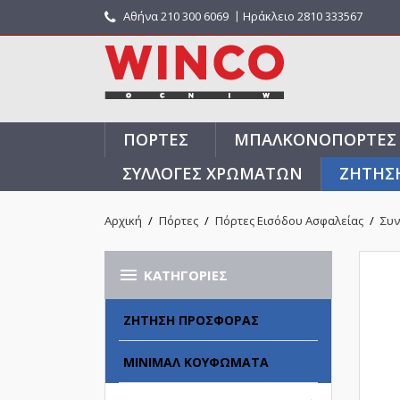
Αθήνα
210 300 6069
〡Ηράκλειο 2810 333567
ΠΌΡΤΕΣ
ΜΠΑΛΚΟΝΌΠΟΡΤΕΣ
ΣΥΛΛΟΓΈΣ ΧΡΩΜΆΤΩΝ
ΖΗΤΗΣ
Αρχική
Πόρτες
Πόρτες Εισόδου Ασφαλείας
Συν

ΚΑΤΗΓΟΡΊΕΣ
ΖΉΤΗΣΗ ΠΡΟΣΦΟΡΆΣ
ΜΊΝΙΜΑΛ ΚΟΥΦΏΜΑΤΑ