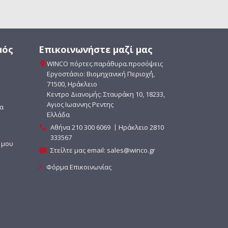
μός
Επικοινωνήστε μαζί μας
WINCO πόρτες.παράθυρα.προσόψεις

Εργοστάσιο: Βιομηχανική Περιοχ΄ή,
71500, Ηράκλειο
Κεντρο Διανομής: Σταυράκη 10, 18233,
Αγιος Ιωαννης Ρεντης
ία
Ελλάδα
Αθήνα
210 300 6069
〡Ηράκλειο 2810

333567
 μου
Στείλτε μας email:
sales@winco.gr

Φόρμα Επικοινωνίας