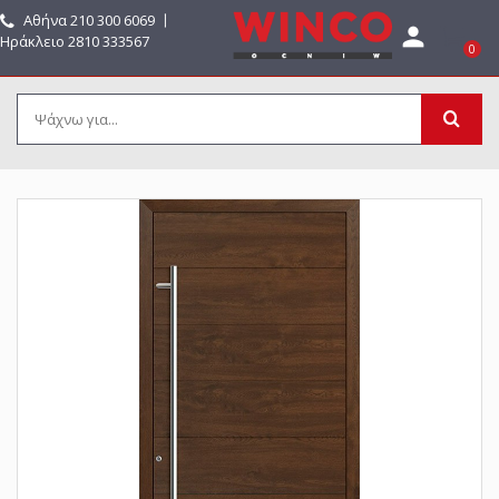
Αθήνα
210 300 6069
〡

Ηράκλειο 2810 333567
0