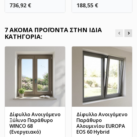
Τιμή
Τιμή
736,92 €
188,55 €
7 ΑΚΌΜΑ ΠΡΟΪΌΝΤΑ ΣΤΗΝ ΊΔΙΑ
ΚΑΤΗΓΟΡΊΑ:
Δίφυλλο Ανοιγόμενο
Δίφυλλο Ανοιγόμενο
Ξύλινο Παράθυρο
Παράθυρο
WINCO 68
Αλουμινίου EUROPA
(Ενεργειακό)
EOS 60 Hybrid