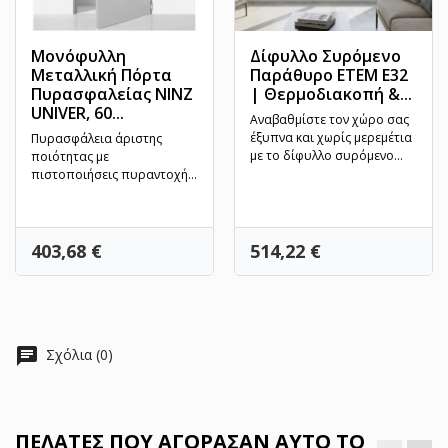
Μονόφυλλη
Δίφυλλο Συρόμενο
Μεταλλική Πόρτα
Παράθυρο ETEM E32
Πυρασφαλείας NINZ
| Θερμοδιακοπή &...
UNIVER, 60...
Αναβαθμίστε τον χώρο σας
έξυπνα και χωρίς μερεμέτια
Πυρασφάλεια άριστης
με το δίφυλλο συρόμενο
ποιότητας με
παράθυρο ETEM E32....
πιστοποιήσεις πυραντοχής
REI 60 &amp; REI 120 σε
μεγάλη γκάμα...
Τιμή
Τιμή
403,68 €
514,22 €
chat
Σχόλια (0)
ΠΕΛΆΤΕΣ ΠΟΥ ΑΓΌΡΑΣΑΝ ΑΥΤΌ ΤΟ