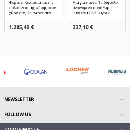
Φέρτε τη ζεστασιά και την
Μία για πάντα! Το δίφυλλο
πολυτέλεια της φύσης στον
ανοιγόμενο παράθυρο
χώρο σας. Το ενεργειακό
EUROPA EOS 60 Hybrid
δίφυλλο ξύλινο...
αποτελεί την κορυφαία
επιλογή...
Τιμή
Τιμή
1.285,49 €
337,10 €
NEWSLETTER

FOLLOW US

ΠΟΙΟΙ ΕΊΜΑΣΤΕ
