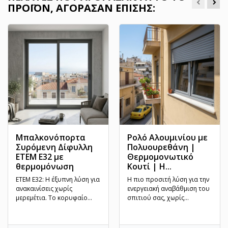
ΠΡΟΪΌΝ, ΑΓΌΡΑΣΑΝ ΕΠΊΣΗΣ:
Μπαλκονόπορτα
Ρολό Αλουμινίου με
Συρόμενη Δίφυλλη
Πολυουρεθάνη |
ETEM Ε32 με
Θερμομονωτικό
θερμομόνωση
Κουτί | Η...
ETEM E32: Η έξυπνη λύση για
Η πιο προσιτή λύση για την
ανακαινίσεις χωρίς
ενεργειακή αναβάθμιση του
μερεμέτια. Το κορυφαίο
σπιτιού σας, χωρίς
συρόμενο σύστημα που
συμβιβασμούς στην...
λύνει...