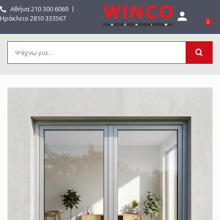
Αθήνα
210 300 6069
〡

Ηράκλειο 2810 333567
0