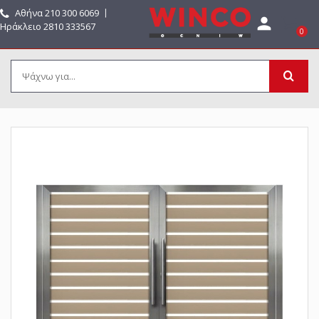
Αθήνα
210 300 6069
〡

Ηράκλειο 2810 333567
0