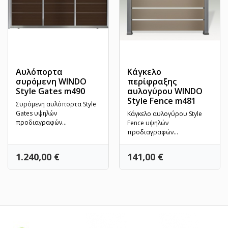
Αυλόπορτα
Κάγκελο
συρόμενη WINDO
περίφραξης
Style Gates m490
αυλογύρου WINDO
Style Fence m481
Συρόμενη αυλόπορτα Style
Gates υψηλών
Κάγκελο αυλογύρου Style
προδιαγραφών
Fence υψηλών
κατασκευασμένη εξ'
προδιαγραφών
ολοκλήρου από αλουμίνιο....
κατασκευασμένο εξ'
ολοκλήρου από αλουμίνιο....
Τιμή
Τιμή
1.240,00 €
141,00 €