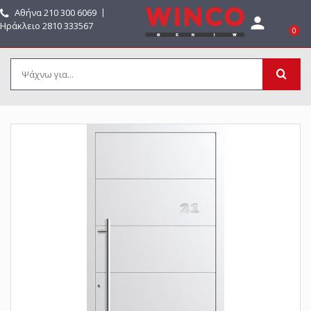
Αθήνα
210 300 6069
〡

Ηράκλειο 2810 333567
0