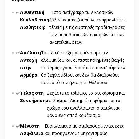
✅
Αυθεντική
Πιστό αντίγραφο των κλασικών
Κυκλαδίτικη
ξύλινων παντζουριών, εναρμονίζεται
Αισθητική:
τέλεια με τις αυστηρές προδιαγραφές
των παραδοσιακών οικισμών και των
αναπαλαιώσεων.
✅
Απόλυτη
Τα ειδικά επεξεργασμένα προφίλ
Αντοχή
αλουμινίου και οι πιστοποιημένες βαφές
στην
πούδρας εγγυώνται ότι το παντζούρι δεν
Αρμύρα:
θα ξεφλουδίσει και δεν θα διαβρωθεί
ποτέ από τον ήλιο ή τη θάλασσα.
✅
Τέλος στη
Ξεχάστε το τρίψιμο, το στοκάρισμα και
Συντήρηση:
το βάψιμο. Διατηρεί τη φόρμα και το
χρώμα του αναλλοίωτα, απαιτώντας
μόνο ένα απλό καθάρισμα.
✅
Μέγιστη
Εξοπλισμένο με στιβαρούς μεντεσέδες
Ασφάλεια:
και προηγμένους μηχανισμούς