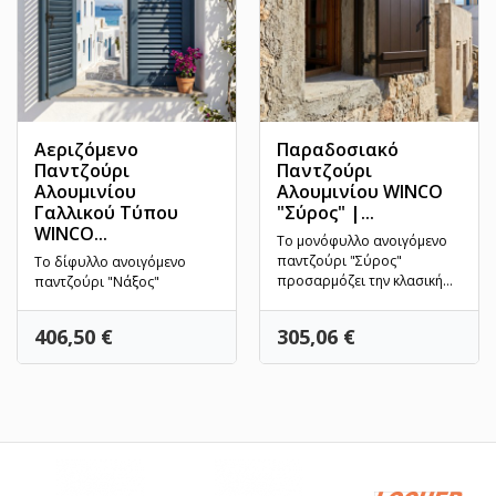
Αεριζόμενο
Παραδοσιακό
Παντζούρι
Παντζούρι
Αλουμινίου
Αλουμινίου WINCO
Γαλλικού Τύπου
"Σύρος" |...
WINCO...
Το μονόφυλλο ανοιγόμενο
παντζούρι "Σύρος"
Το δίφυλλο ανοιγόμενο
προσαρμόζει την κλασική
παντζούρι "Νάξος"
αρχοντιά της νεοκλασικής
γαλλικού τύπου συνδυάζει
και...
την παραδοσιακή
Τιμή
Τιμή
406,50 €
305,06 €
νησιώτικη...