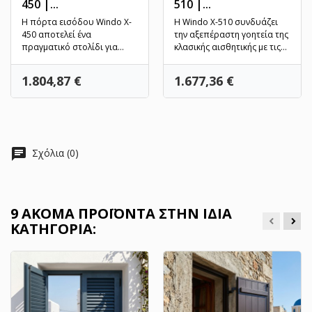
450 |...
510 |...
Η πόρτα εισόδου Windo X-
Η Windo X-510 συνδυάζει
450 αποτελεί ένα
την αξεπέραστη γοητεία της
πραγματικό στολίδι για
κλασικής αισθητικής με τις
κάθε κλασική ή νεοκλασική...
κορυφαίες επιδόσεις...
Τιμή
Τιμή
1.804,87 €
1.677,36 €
chat
Σχόλια (0)
9 ΑΚΌΜΑ ΠΡΟΪΌΝΤΑ ΣΤΗΝ ΊΔΙΑ
ΚΑΤΗΓΟΡΊΑ: