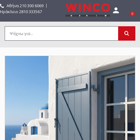
Αθήνα
210 300 6069
〡

Ηράκλειο 2810 333567
0