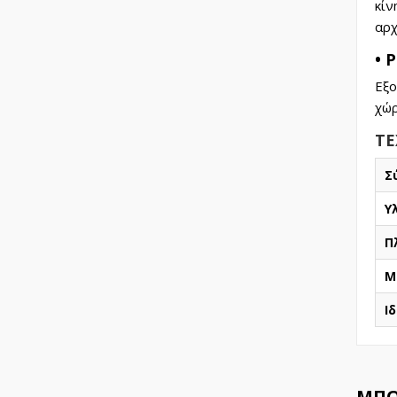
κίν
αρχ
• 
Εξο
χώρ
ΤΕ
Σ
Υ
Π
Μ
Ι
ΜΠΟ