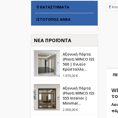
Κοι
⚲ ΚΑΤΑΣΤΉΜΑΤΑ
ΙΣΤΌΤΟΠΟΣ ΑΜΕΑ
ΝΈΑ ΠΡΟΪΌΝΤΑ
Αξονική Πόρτα
(Pivot) WINCO ISS
500 | Ενιαίο
Κρύσταλλο...
ΠΕ
1.970,00 €
Αξονική Πόρτα
WI
(Pivot) WINCO ISS
το
555 Interior |
Minimal...
Λε
2.900,00 €
πό