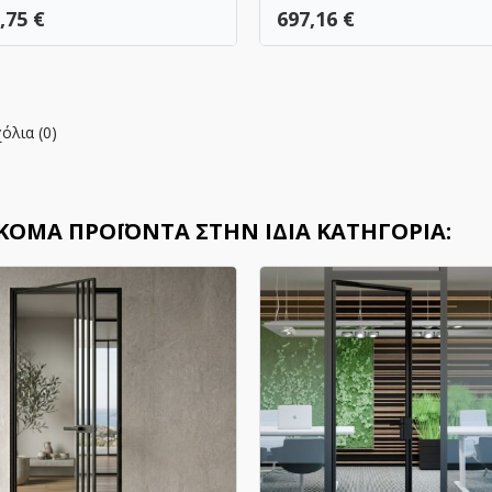
ή
Τιμή
,75 €
697,16 €
όλια (0)
ΑΚΌΜΑ ΠΡΟΪΌΝΤΑ ΣΤΗΝ ΊΔΙΑ ΚΑΤΗΓΟΡΊΑ: