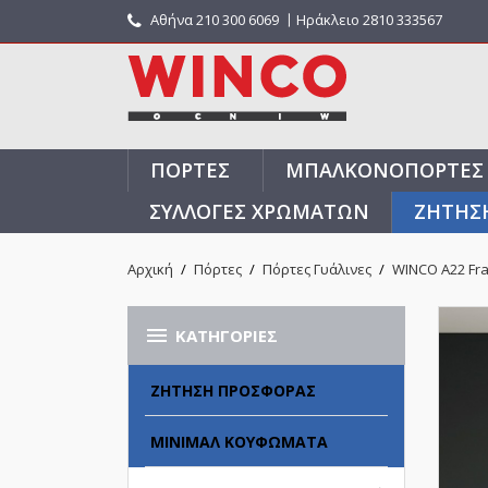
Αθήνα
210 300 6069
〡Ηράκλειο 2810 333567
ΠΌΡΤΕΣ
ΜΠΑΛΚΟΝΌΠΟΡΤΕΣ
ΣΥΛΛΟΓΈΣ ΧΡΩΜΆΤΩΝ
ΖΗΤΗΣ
Αρχική
Πόρτες
Πόρτες Γυάλινες
WINCO A22 Fr

ΚΑΤΗΓΟΡΊΕΣ
ΖΉΤΗΣΗ ΠΡΟΣΦΟΡΆΣ
ΜΊΝΙΜΑΛ ΚΟΥΦΏΜΑΤΑ