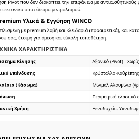
ηση Pivot που δεν διακόπτει την επιφάνεια με αντιαισθητικούς
ιτεκτονικό αποτέλεσμα μινιμαλισμού.
Premium Υλικά & Εγγύηση WINCO
πλισμένη με premium λαβή και κλειδαριά (προαιρετικά), και κατ
ου σας, έτοιμη για άμεση και εύκολη τοποθέτηση.
ΧΝΙΚΑ ΧΑΡΑΚΤΗΡΙΣΤΙΚΑ
ύστημα Κίνησης
Αξονικό (Pivot) - Χωρί
λικό Επένδυσης
Κρύσταλλο-Καθρέπτη
λαίσιο (Κάσωμα)
Μίνιμαλ Αλουμίνιο (Χρ
όνωση
Περιμετρικό ελαστικό
δανική Χρήση
Ξενοδοχεία, Υπνοδωμά
ΡΕΊ ΕΠΊΣΗΣ ΝΑ ΣΑΣ ΑΡΈΣΟΥΝ