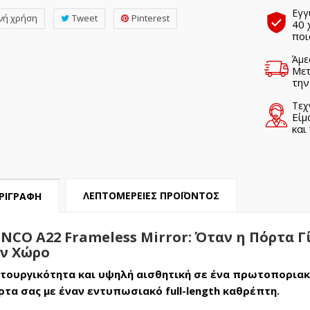
Εγγ
νή χρήση
Tweet
Pinterest
40 
ποι
Άμε
Μετ
την
Τεχ
Είμ
και
ΛΕΠΤΟΜΈΡΕΙΕΣ ΠΡΟΪΌΝΤΟΣ
ΡΙΓΡΑΦΉ
NCO A22 Frameless Mirror: Όταν η Πόρτα Γ
ν Χώρο
ιτουργικότητα και υψηλή αισθητική σε ένα πρωτοποριακ
ρτα σας με έναν εντυπωσιακό full-length καθρέπτη.