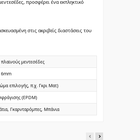
 μεντεσέδες, προσφέρει ένα εκπληκτικό
ασκευασμένη στις ακριβείς διαστάσεις του
ς πλαϊνούς μεντεσέδες
ς 6mm
ώμα επιλογής, π.χ. Γκρι Ματ)
 σφράγισης (EPDM)
τια, Γκαρνταρόμπες, Μπάνια