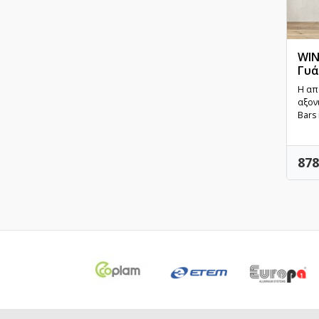
WIN
Γυά
Η από
αξον
Bars 
Τιμ
878