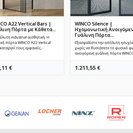
CO A22 Vertical Bars |
WINCO Silence |
λινη Πόρτα με Κάθετα...
Ηχομονωτική Ανοιγόμε
Γρήγορη προβολή
Γυάλινη Πόρτα...
Γρήγορη προβολή
λυτη industrial αισθητική. Η
ική πόρτα WINCO A22 Vertical
Εξασφαλίστε την απόλυτη ησυχί
καταργεί τους εμφανείς...
χωρίς να θυσιάσετε το φυσικό φω
ανοιγόμενη γυάλινη πόρτα WINCO.
ή
Τιμή
,11 €
1.211,55 €