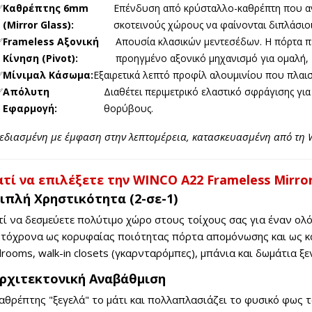
✅
Καθρέπτης 6mm
Επένδυση από κρύσταλλο-καθρέπτη που αν
(Mirror Glass):
σκοτεινούς χώρους να φαίνονται διπλάσιοι
✅
Frameless Αξονική
Απουσία κλασικών μεντεσέδων. Η πόρτα π
Κίνηση (Pivot):
προηγμένο αξονικό μηχανισμό για ομαλή, 
✅
Μίνιμαλ Κάσωμα:
Εξαιρετικά λεπτό προφίλ αλουμινίου που πλαισ
✅
Απόλυτη
Διαθέτει περιμετρικό ελαστικό σφράγισης γι
Εφαρμογή:
θορύβους.
εδιασμένη με έμφαση στην λεπτομέρεια, κατασκευασμένη από τη W
ατί να επιλέξετε την WINCO A22 Frameless Mirror
Διπλή Χρηστικότητα (2-σε-1)
τί να δεσμεύετε πολύτιμο χώρο στους τοίχους σας για έναν ολό
τόχρονα ως κορυφαίας ποιότητας πόρτα απομόνωσης και ως κα
rooms, walk-in closets (γκαρνταρόμπες), μπάνια και δωμάτια ξε
Αρχιτεκτονική Αναβάθμιση
αθρέπτης "ξεγελά" το μάτι και πολλαπλασιάζει το φυσικό φως 