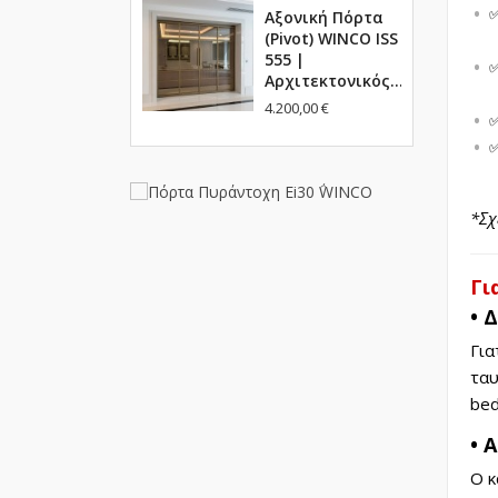
Αξονική Πόρτα
(Pivot) WINCO ISS
555 |
Αρχιτεκτονικός...
4.200,00 €
*Σχ
Γι
• 
Για
ταυ
bed
• 
Ο κ