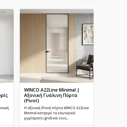
WINCO A22Line Minimal |
WINCO A22
ωρίς
Αξονική Γυάλινη Πόρτα
Γυάλινη Π
(Pivot)
Γρήγορη προβολή
Γρ
Η απόλυτη ind
ονική
Η αξονική (Pivot) πόρτα WINCO A22Line
αξονική πόρτ
Minimal καταργεί τα εσωτερικά
Bars καταργεί
χωρίσματα (grid) και τους...