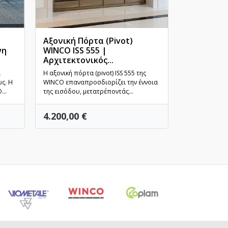
Αξονική Πόρτα (Pivot)
Γυάλινη 
νη
WINCO ISS 555 |
(Pocket G
Αρχιτεκτονικός...
Γρήγορη προβολή
|...
Γρ
α
Η αξονική πόρτα (pivot) ISS 555 της
Η γυάλινη χω
ς. Η
WINCO επαναπροσδιορίζει την έννοια
WINCO επανα
..
της εισόδου, μετατρέποντάς...
διαχείριση το
Τιμή
Τιμή
4.200,00 €
1.350,00 