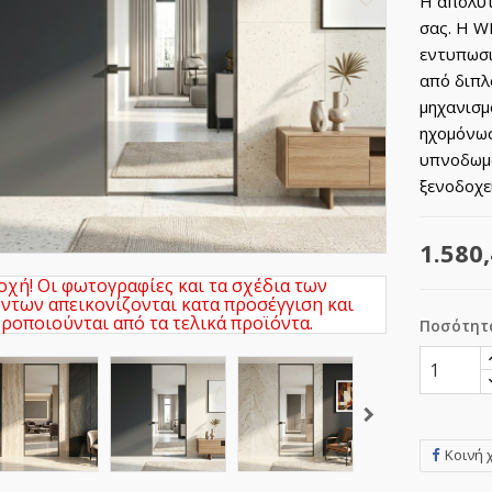
Η απόλυτ
σας. Η W
εντυπωσι
από διπλ
μηχανισμ
ηχομόνωσ
υπνοδωμά
ξενοδοχε
1.580,
χή! Οι φωτογραφίες και τα σχέδια των
ντων απεικονίζονται κατα προσέγγιση και
ροποιούνται από τα τελικά προϊόντα.
Ποσότητ
Κοινή 