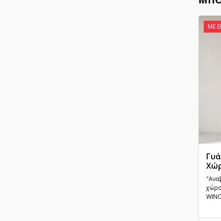
ΜΕ 
Γυά
Χώρ
"Ανα
χώρο
WINC