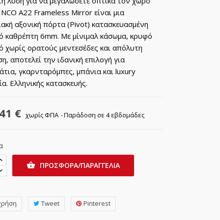
η λύση για να μεγαλώσετε οπτικά τον χώρο
INCO A22 Frameless Mirror είναι μια
ακή αξονική πόρτα (Pivot) κατασκευασμένη
ό καθρέπτη 6mm. Με μίνιμαλ κάσωμα, κρυφό
ό χωρίς ορατούς μεντεσέδες και απόλυτη
η, αποτελεί την ιδανική επιλογή για
τια, γκαρνταρόμπες, μπάνια και luxury
ία. Ελληνικής κατασκευής.
41 €
χωρίς ΦΠΑ
Παράδοση σε 4 εβδομάδες
α
ΠΡΟΣΦΟΡΑ/ΠΑΡΑΓΓΕΛΙΑ

χρήση
Tweet
Pinterest