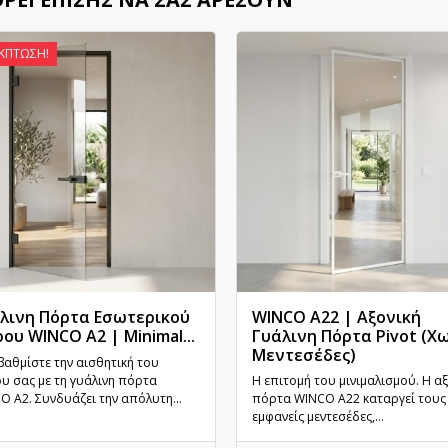
ΈΚΠΤΩΣΗ!
λινη Πόρτα Εσωτερικού
WINCO A22 | Αξονική
ου WINCO A2 | Minimal...
Γυάλινη Πόρτα Pivot (Χ
Γρήγορη προβολή
Μεντεσέδες)
Γρήγορη προβολή
βαθμίστε την αισθητική του
υ σας με τη γυάλινη πόρτα
Η επιτομή του μινιμαλισμού. Η αξ
O A2. Συνδυάζει την απόλυτη...
πόρτα WINCO A22 καταργεί τους
εμφανείς μεντεσέδες,...