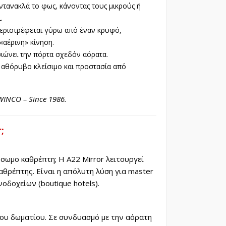
τανακλά το φως, κάνοντας τους μικρούς ή
.
εριστρέφεται γύρω από έναν κρυφό,
«αέρινη» κίνηση.
ιώνει την πόρτα σχεδόν αόρατα.
α αθόρυβο κλείσιμο και προστασία από
INCO – Since 1986.
;
σωμο καθρέπτη; Η A22 Mirror λειτουργεί
θρέπτης. Είναι η απόλυτη λύση για master
νοδοχείων (boutique hotels).
του δωματίου. Σε συνδυασμό με την αόρατη