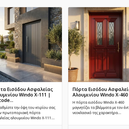
τα Εισόδου Ασφαλείας
Πόρτα Εισόδου Ασφαλεί
υμινίου Windo X-111 |
Αλουμινίου Windo X-460 |
code...
Γρήγορη προβολή
Γρήγορη προβολή
Η πόρτα εισόδου Windo X-460
αθμίστε την όψη του κτιρίου σας
μαγνητίζει τα βλέμματα με τον έντ
ην πρωτοποριακή πόρτα
νεοκλασικό της χαρακτήρα....
λείας αλουμινίου Windo X-111....