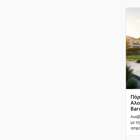
Πόρ
Αλο
Bar
Αναβ
με τ
ασφα