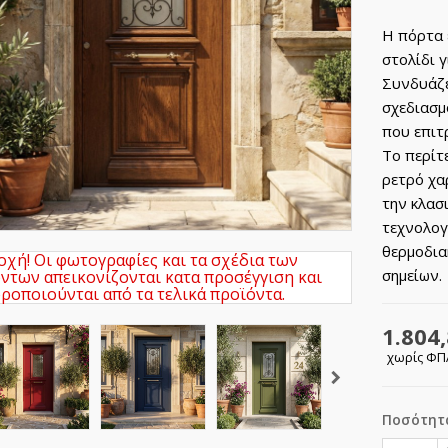
Η πόρτα 
στολίδι γ
Συνδυάζε
σχεδιασμ
που επιτ
Το περίτ
ρετρό χα
την κλασ
τεχνολογ
θερμοδια
χή! Οι φωτογραφίες και τα σχέδια των
σημείων.
ντων απεικονίζονται κατα προσέγγιση και
ροποιούνται από τα τελικά προϊόντα.
1.804,
χωρίς Φ
Ποσότητ