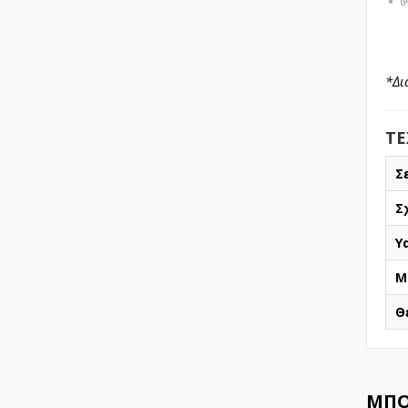
*Δι
ΤΕ
Σ
Σ
Υ
Μ
Θ
ΜΠΟ