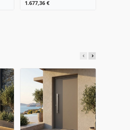
Τιμή
Τιμή
1.677,36 €
1.829,55 