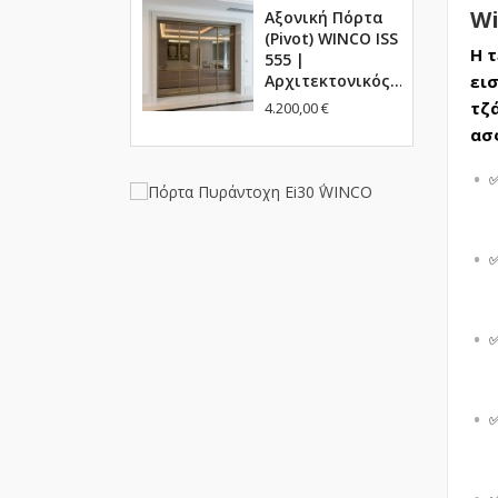
Wi
Αξονική Πόρτα
(Pivot) WINCO ISS
Η 
555 |
Αρχιτεκτονικός...
ει
τζ
4.200,00 €
ασ