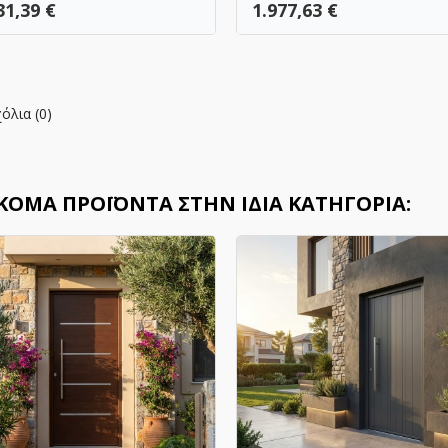
ή
Τιμή
31,39 €
1.977,63 €
όλια (0)
ΑΚΌΜΑ ΠΡΟΪΌΝΤΑ ΣΤΗΝ ΊΔΙΑ ΚΑΤΗΓΟΡΊΑ: