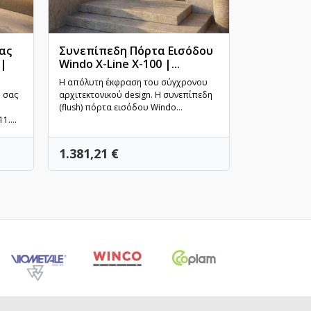
ας
Συνεπίπεδη Πόρτα Εισόδου
Πόρτα Ει
 |
Windo X-Line X-100 |...
Αλουμινίο
Γρήγορη προβολή
Σύγχρονη.
Γρ
Η απόλυτη έκφραση του σύγχρονου
υ σας
αρχιτεκτονικού design. Η συνεπίπεδη
Η πόρτα εισό
(flush) πόρτα εισόδου Windo...
240 συνδυάζε
....
με την αρμονία
Τιμή
Τιμή
1.381,21 €
1.521,06 