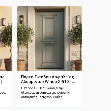
ας
Πόρτα Εισόδου Ασφαλείας
Πόρτα Ει
...
Αλουμινίου Windo X-510 |...
Αλουμινίου
Γρήγορη προβολή
Γρ
Η Windo X-510 συνδυάζει την
Η πόρτα εισό
ονο,
αξεπέραστη γοητεία της κλασικής
την αίγλη του
αισθητικής με τις κορυφαίες
σχεδιασμού σ
επιδόσεις...