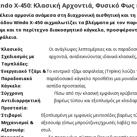
ndo X-450: Κλασική Αρχοντιά, Φυσικό Φως
τέλεια αρμονία ανάμεσα στη διαχρονική αισθητική και τ
σόδου Windo X-450 αιχμαλωτίζει τα βλέμματα με τον πα
άμι και το περίτεχνο διακοσμητικό κάγκελο, προσφέρον
φάλεια.
✅
Κλασικός
Οι ανάγλυφες λεπτομέρειες και οι παραδοσ
Σχεδιασμός με
αρχοντιά, αναδεικνύοντας ιδανικά κλασικές, 
Ταμπλάδες:
✅
Ενεργειακό Τζάμι &
Το κεντρικό τζάμι ασφαλείας (Triplex) λούζε
Παραδοσιακό
παραδοσιακό κάγκελο προσθέτει μια μοναδική
Κάγκελο:
ασπίδα προστασίας.
✅
Σύγχρονη
Πίσω από την κλασική εμφάνιση κρύβετα
Αντιδιαρρηκτική
βαρέως τύπου και εξοπλισμός με κλειδα
Προστασία:
✅
Στιβαροί
Εξοπλισμένη με εμφανείς μεντεσέδες βαρέως 
Μηχανισμοί &
αξεσουάρ (όπως μπρούτζινες/χρυσές λαβές) 
Αξεσουάρ:
στυλ.