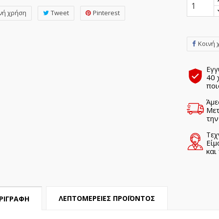
νή χρήση
Tweet
Pinterest
Κοινή 
Εγγ
40 
ποι
Άμε
Μετ
την
Τεχ
Είμ
και
ΛΕΠΤΟΜΈΡΕΙΕΣ ΠΡΟΪΌΝΤΟΣ
ΡΙΓΡΑΦΉ