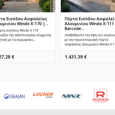
τα Εισόδου Ασφαλείας
Πόρτα Εισόδου Ασφαλεί
υμινίου Windo X-170 |...
Αλουμινίου Windo X-111
Γρήγορη προβολή
Barcode...
Γρήγορη προβολή
ρτα εισόδου Windo X-170
υάζει την εκλεπτυσμένη σύγχρονη
Αναβαθμίστε την όψη του κτιρίο
τική με τις κορυφαίες...
με την πρωτοποριακή πόρτα
ασφαλείας αλουμινίου Windo X-111
ή
Τιμή
27,28 €
1.431,39 €