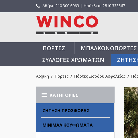
Αθήνα
210 300 6069
〡Ηράκλειο 2810 333567
ΠΌΡΤΕΣ
ΜΠΑΛΚΟΝΌΠΟΡΤΕΣ
ΣΥΛΛΟΓΈΣ ΧΡΩΜΆΤΩΝ
ΖΗΤΗΣ
Αρχική
Πόρτες
Πόρτες Εισόδου Ασφαλείας
Πόρ

ΚΑΤΗΓΟΡΊΕΣ
ΖΉΤΗΣΗ ΠΡΟΣΦΟΡΆΣ
ΜΊΝΙΜΑΛ ΚΟΥΦΏΜΑΤΑ