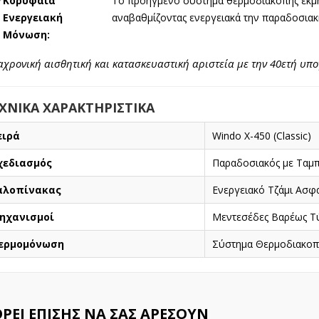
✅
Κορυφαία
Το προηγμένο σύστημα θερμοδιακοπής εκμηδ
Ενεργειακή
αναβαθμίζοντας ενεργειακά την παραδοσιακή
Μόνωση:
αχρονική αισθητική και κατασκευαστική αριστεία με την 40ετή υπ
ΧΝΙΚΑ ΧΑΡΑΚΤΗΡΙΣΤΙΚΑ
ειρά
Windo X-450 (Classic)
χεδιασμός
Παραδοσιακός με Ταμπ
αλοπίνακας
Ενεργειακό Τζάμι Ασφαλ
ηχανισμοί
Μεντεσέδες Βαρέως Τ
ερμομόνωση
Σύστημα Θερμοδιακοπ
ΡΕΊ ΕΠΊΣΗΣ ΝΑ ΣΑΣ ΑΡΈΣΟΥΝ