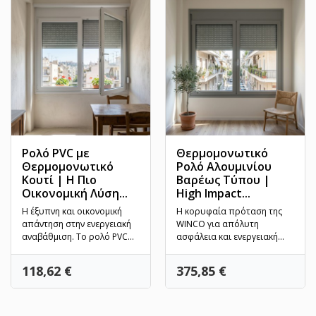
Ρολό PVC με
Θερμομονωτικό
Θερμομονωτικό
Ρολό Αλουμινίου
Κουτί | Η Πιο
Βαρέως Τύπου |
Οικονομική Λύση...
High Impact...
Η έξυπνη και οικονομική
Η κορυφαία πρόταση της
απάντηση στην ενεργειακή
WINCO για απόλυτη
αναβάθμιση. Το ρολό PVC
ασφάλεια και ενεργειακή
της WINCO συνδυάζει το...
θωράκιση. Το
θερμομονωτικό ρολό...
Τιμή
Τιμή
118,62 €
375,85 €