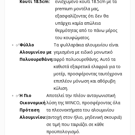
Κουτί 18.5cm:
ενισχυμένο κουτί 18.5cm με τα
premium μοντέλα μας,
εξασφαλίζοντας ότι δεν θα
υπάρχει καμία απώλεια
θερμότητας από το πάνω μέρος
του κουφώματος.
✅
Φύλλο
Τα φυλλαράκια αλουμινίου είναι
Αλουμινίου με
γεμισμένα με ειδικό μονωτικό
Πολυουρεθάνη:
αφρό πολυουρεθάνης. Αυτό τα
καθιστά εξαιρετικά ελαφριά για το
μοτέρ, προσφέροντας ταυτόχρονα
επιπλέον μόνωση και αθόρυβη
κύλιση.
✅
Η Πιο
Αποτελεί την πλέον ανταγωνιστική
Οικονομική
λύση της WINCO, προσφέροντας όλα
Πρόταση
τα πλεονεκτήματα του αλουμινίου
Αλουμινίου:
(αντοχή στον ήλιο, μηδενική σκουριά)
σε τιμή που ταιριάζει σε κάθε
προϋπολογισμό.