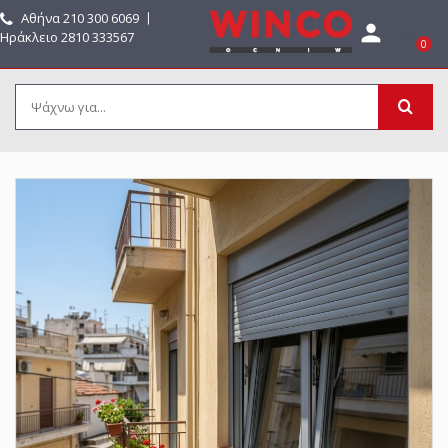
Αθήνα
210 300 6069
〡

Ηράκλειο 2810 333567
0