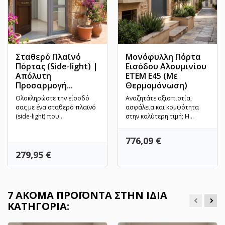
Σταθερό Πλαϊνό
Μονόφυλλη Πόρτα
Πόρτας (Side-light) |
Εισόδου Αλουμινίου
Απόλυτη
ETEM E45 (Με
Προσαρμογή...
Θερμομόνωση)
Ολοκληρώστε την είσοδό
Αναζητάτε αξιοπιστία,
σας με ένα σταθερό πλαϊνό
ασφάλεια και κομψότητα
(side-light) που
στην καλύτερη τιμή; Η
κατασκευάζεται ειδικά για
μονόφυλλη πόρτα
να...
κεντρικής...
Τιμή
776,09 €
Τιμή
279,95 €
7 ΑΚΌΜΑ ΠΡΟΪΌΝΤΑ ΣΤΗΝ ΊΔΙΑ
ΚΑΤΗΓΟΡΊΑ: