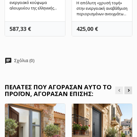
ενεργειακό κούφωμα
Η απόλυτη «χρυσή τομή»
αλουμινίου της ελληνικής
στην ενεργειακή αναβάθμιση
αγοράς. Η δίφυλλη
περιορισμένων ανοιγμάτων.
ανοιγόμενη...
Η μονόφυλλη...
Τιμή
Τιμή
587,33 €
425,00 €
chat
Σχόλια (0)
ΠΕΛΆΤΕΣ ΠΟΥ ΑΓΌΡΑΣΑΝ ΑΥΤΌ ΤΟ
ΠΡΟΪΌΝ, ΑΓΌΡΑΣΑΝ ΕΠΊΣΗΣ: