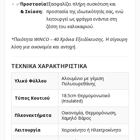
✅
Προστασία
Εξασφαλίζει πλήρη συσκότιση και
& Σκίαση:
προστασία της ιδιωτικότητάς σας, ενώ
λειτουργεί ως φράγμα ενάντια στη
ζέστη του καλοκαιριού.
*Ποιότητα WINCO – 40 Χρόνια Εξειδίκευσης. Η σίγουρη
λύση για οικονομία και αντοχή.
ΤΕΧΝΙΚΑ ΧΑΡΑΚΤΗΡΙΣΤΙΚΑ
Αλουμίνιο με γέμιση
Υλικό Φύλλου
Πολυουρεθάνης
18.5cm Θερμομονωτικό
Τύπος Κουτιού
(Insulated)
Οικονομία, Θερμομόνωση,
Πλεονεκτήματα
Χαμηλό Βάρος
Λειτουργία
Χειροκίνητο ή Ηλεκτροκίνητο