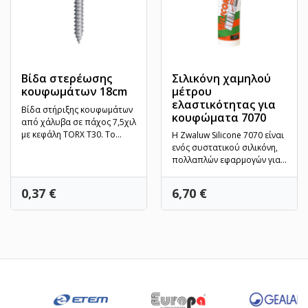
Βίδα στερέωσης
Σιλικόνη χαμηλού
κουφωμάτων 18cm
μέτρου
ελαστικότητας για
Βίδα στήριξης κουφωμάτων
κουφώματα 7070
από χάλυβα σε πάχος 7,5χιλ
με κεφάλη TORX T30. Το
Η Zwaluw Silicone 7070 είναι
συγκεκριμένο προϊόν...
ενός συστατικού σιλικόνη,
πολλαπλών εφαρμογών για
αρμούς διαστολής...
Τιμή
Τιμή
0,37 €
6,70 €