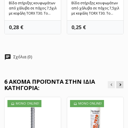
Βίδα στήριξης κουφωμάτων
Βίδα στήριξης κουφωμάτων
από χάλυβα σε πάχος 7,5χιλ
από χάλυβα σε πάχος 7,5χιλ
με κεφάλη TORX T30. Το
με κεφάλη TORX T30. Το
συγκεκριμένο προϊόν...
συγκεκριμένο προϊόν...
Τιμή
Τιμή
0,28 €
0,25 €
chat
Σχόλια (0)
6 ΑΚΌΜΑ ΠΡΟΪΌΝΤΑ ΣΤΗΝ ΊΔΙΑ
ΚΑΤΗΓΟΡΊΑ:
ΜΌΝΟ ONLINE!
ΜΌΝΟ ONLINE!