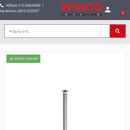
Αθήνα
210 300 6069
〡

Ηράκλειο 2810 333567
0
ΜΌΝΟ ONLINE!