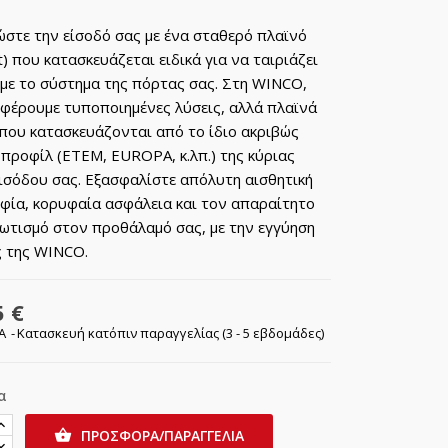
στε την είσοδό σας με ένα σταθερό πλαϊνό
ht) που κατασκευάζεται ειδικά για να ταιριάζει
με το σύστημα της πόρτας σας. Στη WINCO,
φέρουμε τυποποιημένες λύσεις, αλλά πλαϊνά
που κατασκευάζονται από το ίδιο ακριβώς
 προφίλ (ETEM, EUROPA, κ.λπ.) της κύριας
ισόδου σας. Εξασφαλίστε απόλυτη αισθητική
φία, κορυφαία ασφάλεια και τον απαραίτητο
ωτισμό στον προθάλαμό σας, με την εγγύηση
ς της WINCO.
5 €
ΠΑ
Κατασκευή κατόπιν παραγγελίας (3 - 5 εβδομάδες)
α
ΠΡΟΣΦΟΡΑ/ΠΑΡΑΓΓΕΛΙΑ
