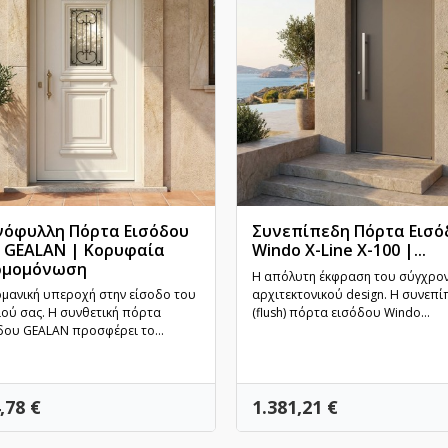
όφυλλη Πόρτα Εισόδου
Συνεπίπεδη Πόρτα Εισό
 GEALAN | Κορυφαία
Windo X-Line X-100 |...
ρμομόνωση
Γρήγορη προβολή
Γρήγορη προβολή
Η απόλυτη έκφραση του σύγχρο
ρμανική υπεροχή στην είσοδο του
αρχιτεκτονικού design. Η συνεπί
ιού σας. Η συνθετική πόρτα
(flush) πόρτα εισόδου Windo...
δου GEALAN προσφέρει το...
ή
Τιμή
,78 €
1.381,21 €