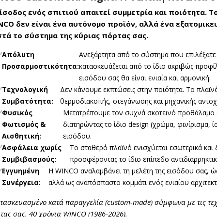
ίσοδος ενός σπιτιού απαιτεί συμμετρία και ποιότητα. Το
NCO δεν είναι ένα αυτόνομο προϊόν, αλλά ένα εξατομι
στά το σύστημα της κύριας πόρτας σας.
✅
Απόλυτη
Ανεξάρτητα από το σύστημα που επιλέξατε 
Προσαρμοστικότητα:
κατασκευάζεται από το ίδιο ακριβώς προφίλ
εισόδου σας θα είναι ενιαία και αρμονική.
✅
Τεχνολογική
Δεν κάνουμε εκπτώσεις στην ποιότητα. Το πλαϊνό
Συμβατότητα:
θερμοδιακοπής, στεγάνωσης και μηχανικής αντοχή
✅
Φυσικός
Μετατρέπουμε τον συχνά σκοτεινό προθάλαμο 
Φωτισμός &
διατηρώντας το ίδιο design (χρώμα, φινίρισμα, 
Αισθητική:
εισόδου.
✅
Ασφάλεια χωρίς
Το σταθερό πλαϊνό ενισχύεται εσωτερικά και 
Συμβιβασμούς:
προσφέροντας το ίδιο επίπεδο αντιδιαρρηκτικ
✅
Εγγυημένη
Η WINCO αναλαμβάνει τη μελέτη της εισόδου σας, ώ
Συνέργεια:
αλλά ως αναπόσπαστο κομμάτι ενός ενιαίου αρχιτεκ
τασκευασμένο κατά παραγγελία (custom-made) σύμφωνα με τις τε
τας σας. 40 χρόνια WINCO (1986-2026).