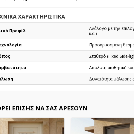
ΧΝΙΚΑ ΧΑΡΑΚΤΗΡΙΣΤΙΚΑ
Ανάλογο με την επιλο
λικό Προφίλ
κ.α.)
εχνολογία
Προσαρμοσμένη θερμο
ύπος
Σταθερό (Fixed Side-lig
υμβατότητα
Απόλυτη αισθητική και
άλωση
Δυνατότητα υάλωσης α
ΡΕΊ ΕΠΊΣΗΣ ΝΑ ΣΑΣ ΑΡΈΣΟΥΝ