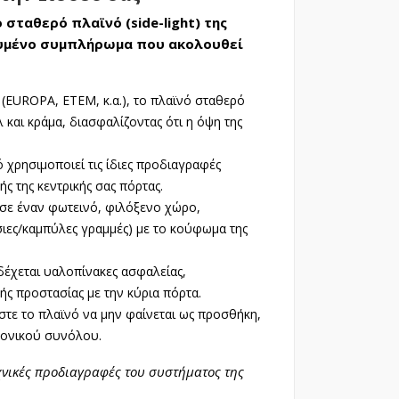
 σταθερό πλαϊνό (side-light) της
κευμένο συμπλήρωμα που ακολουθεί
(EUROPA, ETEM, κ.α.), το πλαϊνό σταθερό
 και κράμα, διασφαλίζοντας ότι η όψη της
 χρησιμοποιεί τις ίδιες προδιαγραφές
ς της κεντρικής σας πόρτας.
σε έναν φωτεινό, φιλόξενο χώρο,
ίσιες/καμπύλες γραμμές) με το κούφωμα της
δέχεται υαλοπίνακες ασφαλείας,
ής προστασίας με την κύρια πόρτα.
στε το πλαϊνό να μην φαίνεται ως προσθήκη,
τονικού συνόλου.
χνικές προδιαγραφές του συστήματος της