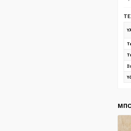
ΤΕ
Υ
Τ
Τ
Σ
Υ
ΜΠΟ