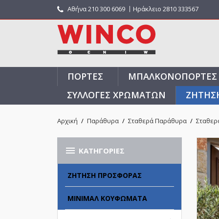
Αθήνα
210 300 6069
〡Ηράκλειο 2810 333567
ΠΌΡΤΕΣ
ΜΠΑΛΚΟΝΌΠΟΡΤΕΣ
ΣΥΛΛΟΓΈΣ ΧΡΩΜΆΤΩΝ
ΖΗΤΗΣ
Αρχική
Παράθυρα
Σταθερά Παράθυρα
Σταθερό

ΚΑΤΗΓΟΡΊΕΣ
ΖΉΤΗΣΗ ΠΡΟΣΦΟΡΆΣ
ΜΊΝΙΜΑΛ ΚΟΥΦΏΜΑΤΑ