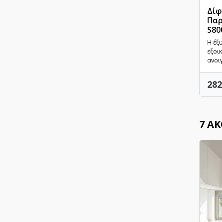
Δίφ
Παρ
S80
Η έξ
εξοι
ανοι
Τιμ
282
7 Α