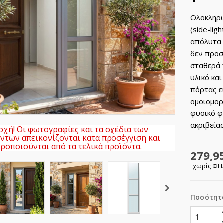
Ολοκληρώ
(side-lig
απόλυτα 
δεν προσ
σταθερά 
υλικό και
πόρτας ε
ομοιομορ
φυσικό φ
ακριβεία
χή! Οι φωτογραφίες και τα σχέδια των
ντων απεικονίζονται κατα προσέγγιση και
ροποιούνται από τα τελικά προϊόντα.
279,9
χωρίς Φ
Ποσότητ