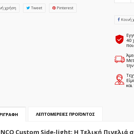
νή χρήση
Tweet
Pinterest
Κοινή 
Εγγ
40 
ποι
Άμε
Μετ
την
Τεχ
Είμ
και
ΛΕΠΤΟΜΈΡΕΙΕΣ ΠΡΟΪΌΝΤΟΣ
ΡΙΓΡΑΦΉ
NCO Custom Side-light: Η Τελική Πινελιά 