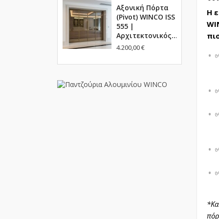
Αξονική Πόρτα
Η ε
(Pivot) WINCO ISS
WI
555 |
Αρχιτεκτονικός...
πι
4.200,00 €
*Κα
πόρ