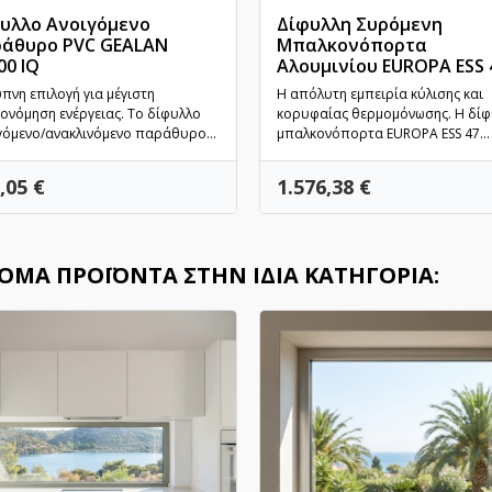
υλλο Ανοιγόμενο
Δίφυλλη Συρόμενη
άθυρο PVC GEALAN
Μπαλκονόπορτα
00 IQ
Γρήγορη προβολή
Αλουμινίου EUROPA ESS 4
Γρήγορη προβολή
υπνη επιλογή για μέγιστη
Η απόλυτη εμπειρία κύλισης και
κονόμηση ενέργειας. Το δίφυλλο
κορυφαίας θερμομόνωσης. Η δίφ
γόμενο/ανακλινόμενο παράθυρο...
μπαλκονόπορτα EUROPA ESS 47...
ή
Τιμή
,05 €
1.576,38 €
ΚΌΜΑ ΠΡΟΪΌΝΤΑ ΣΤΗΝ ΊΔΙΑ ΚΑΤΗΓΟΡΊΑ: