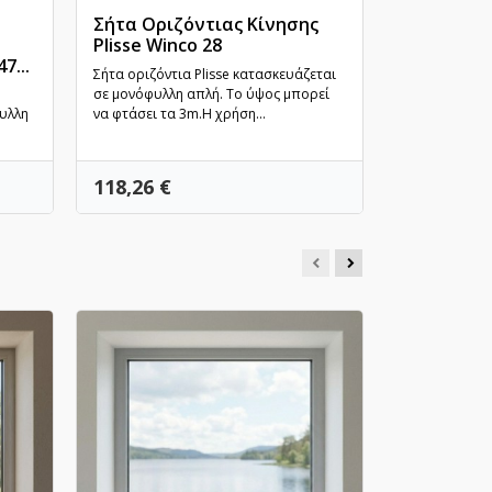
Σήτα Οριζόντιας Κίνησης
Ανασηκού
Plisse Winco 28
Παράθυρο
7...
Γρήγορη προβολή
ESS 47...
Γρ
Σήτα οριζόντια Plisse κατασκευάζεται
σε μονόφυλλη απλή. Το ύψος μπορεί
Η επιτομή τη
υλλη
να φτάσει τα 3m.Η χρήση...
για μεγάλα αν
επάλληλο σύσ
Τιμή
Τιμή
118,26 €
1.039,78 