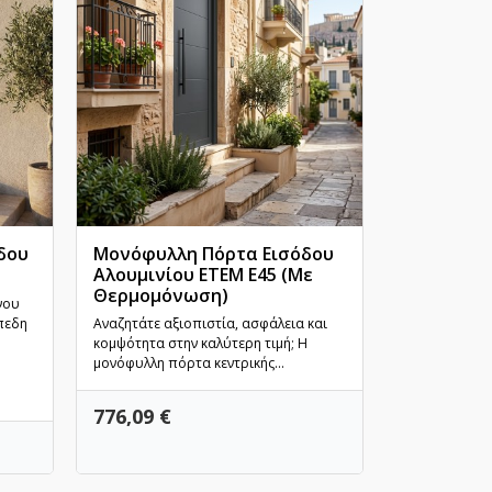
δου
Μονόφυλλη Πόρτα Εισόδου
Πόρτα Εισ
Αλουμινίου ETEM E45 (Με
EUROPA EO
Θερμομόνωση)
Γρήγορη προβολή
Υψηλή...
Γρ
νου
πεδη
Αναζητάτε αξιοπιστία, ασφάλεια και
Η απόλυτη ασ
κομψότητα στην καλύτερη τιμή; Η
υψηλή ενεργε
μονόφυλλη πόρτα κεντρικής...
ανοιγόμενη 
EOS 60...
Τιμή
776,09 €
Τιμή
801,86 €