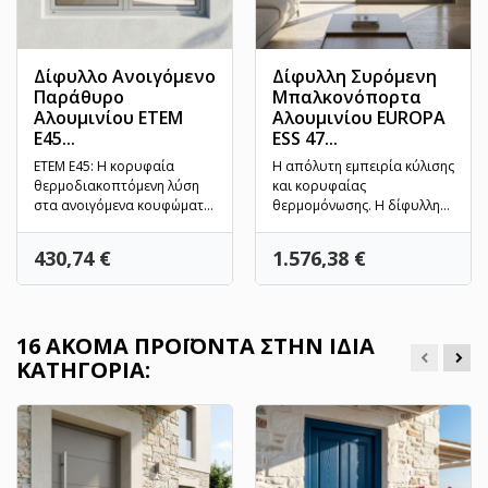
Δίφυλλο Ανοιγόμενο
Δίφυλλη Συρόμενη
Παράθυρο
Μπαλκονόπορτα
Αλουμινίου ETEM
Αλουμινίου EUROPA
E45...
ESS 47...
ETEM E45: Η κορυφαία
Η απόλυτη εμπειρία κύλισης
θερμοδιακοπτόμενη λύση
και κορυφαίας
στα ανοιγόμενα κουφώματα.
θερμομόνωσης. Η δίφυλλη
Το πλέον αξιόπιστο
μπαλκονόπορτα EUROPA
σύστημα...
ESS 47...
Τιμή
Τιμή
430,74 €
1.576,38 €
16 ΑΚΌΜΑ ΠΡΟΪΌΝΤΑ ΣΤΗΝ ΊΔΙΑ
ΚΑΤΗΓΟΡΊΑ: