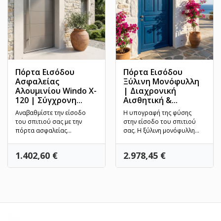
Πόρτα Εισόδου
Πόρτα Εισόδου
Ασφαλείας
Ξύλινη Μονόφυλλη
Αλουμινίου Windo X-
| Διαχρονική
120 | Σύγχρονη...
Αισθητική &...
Αναβαθμίστε την είσοδο
Η υπογραφή της φύσης
του σπιτιού σας με την
στην είσοδο του σπιτιού
πόρτα ασφαλείας
σας. Η ξύλινη μονόφυλλη
αλουμινίου Windo X-120.
πόρτα εισόδου της WINCO...
Σχεδιασμένη...
Τιμή
Τιμή
1.402,60 €
2.978,45 €