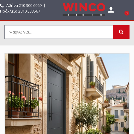
Αθήνα
210 300 6069
〡

Ηράκλειο 2810 333567
0